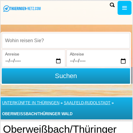
Wohin reisen Sie?
Anreise
Abreise
Suchen
UNTERKÜNFTE IN THÜRINGEN
»
SAALFELD-RUDOLSTADT
»
OBERWEISSBACH/THÜRINGER WALD
Oberweißbach/Thüringer