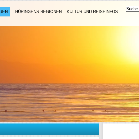
NGEN
THÜRINGENS REGIONEN
KULTUR UND REISEINFOS