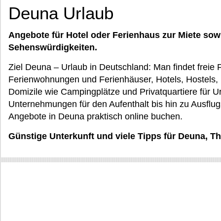
Deuna Urlaub
Angebote für Hotel oder Ferienhaus zur Miete sow
Sehenswürdigkeiten.
Ziel Deuna – Urlaub in Deutschland: Man findet freie 
Ferienwohnungen und Ferienhäuser, Hotels, Hostels,
Domizile wie Campingplätze und Privatquartiere für Ur
Unternehmungen für den Aufenthalt bis hin zu Ausflugs
Angebote in Deuna praktisch online buchen.
Günstige Unterkunft und viele Tipps für Deuna, T