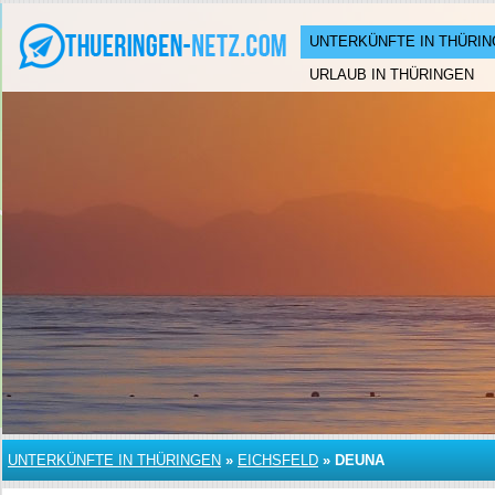
UNTERKÜNFTE IN THÜRI
URLAUB IN THÜRINGEN
UNTERKÜNFTE IN THÜRINGEN
»
EICHSFELD
»
DEUNA