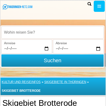
Wohin reisen Sie?
Anreise
Abreise
Suchen
KULTUR UND REISEINFOS
»
SKIGEBIETE IN THÜRINGEN
»
SKIGEBIET BROTTERODE
Skigebiet Brotterode